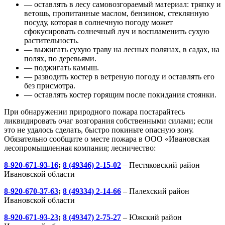
— оставлять в лесу самовозгораемый материал: тряпку и
ветошь, пропитанные маслом, бензином, стеклянную
посуду, которая в солнечную погоду может
сфокусировать солнечный луч и воспламенить сухую
растительность.
— выжигать сухую траву на лесных полянах, в садах, на
полях, по деревьями.
— поджигать камыш.
— разводить костер в ветреную погоду и оставлять его
без присмотра.
— оставлять костер горящим после покидания стоянки.
При обнаружении природного пожара постарайтесь
ликвидировать очаг возгорания собственными силами; если
это не удалось сделать, быстро покиньте опасную зону.
Обязательно сообщите о месте пожара в ООО «Ивановская
лесопромышленная компания; лесничество:
8-920-671-93-16
;
8 (49346) 2-15-02
– Пестяковский район
Ивановской области
8-920-670-37-63
;
8 (49334) 2-14-66
– Палехский район
Ивановской области
8-920-671-93-23
;
8 (49347) 2-75-27
– Южский район