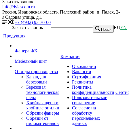
Заказать звонок
info@ivlescom.ru
Россия,
Ивановская область,
Палехский район,
п. Палех,
2-
я Садовая улица, д.1
+7 (4932) 93-70-60
Заказать звонок
RU
EN
Поиск
Продукция
Фанера ФК
Компания
Мебельный щит
О компании
Отходы производства
Вакансии
Карандаш
Сертификация
березовый
Реквизиты
Березовая
Политика
технологическая
конфиденциальности
Серти
щепа
Пользовательское
Хвойная щепа и
соглашение
хвойные опилки
Согласие на
Обрезки фанеры
обработку
Обрезки от
персональных
пиломатериалов
данных