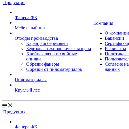
Продукция
Фанера ФК
Компания
Мебельный щит
О компании
Отходы производства
Вакансии
Карандаш березовый
Сертифика
Березовая технологическая щепа
Реквизиты
Хвойная щепа и хвойные
Политика к
опилки
Пользовател
Обрезки фанеры
Согласие на
Обрезки от пиломатериалов
данных
Пиломатериалы
Круглый лес
Продукция
Фанера ФК