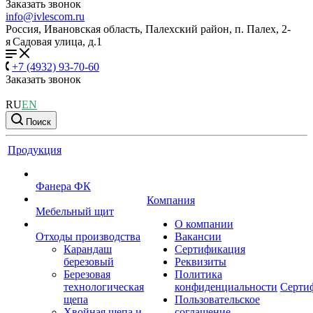
Заказать звонок
info@ivlescom.ru
Россия,
Ивановская область,
Палехский район,
п. Палех,
2-
я Садовая улица, д.1
+7 (4932) 93-70-60
Заказать звонок
RU
EN
Поиск
Продукция
Фанера ФК
Компания
Мебельный щит
О компании
Отходы производства
Вакансии
Карандаш
Сертификация
березовый
Реквизиты
Березовая
Политика
технологическая
конфиденциальности
Серти
щепа
Пользовательское
Хвойная щепа и
соглашение