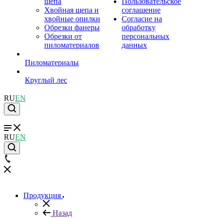
щепа
Пользовательское
Хвойная щепа и
соглашение
хвойные опилки
Согласие на
Обрезки фанеры
обработку
Обрезки от
персональных
пиломатериалов
данных
Пиломатериалы
Круглый лес
RU
EN
RU
EN
Продукция
Назад