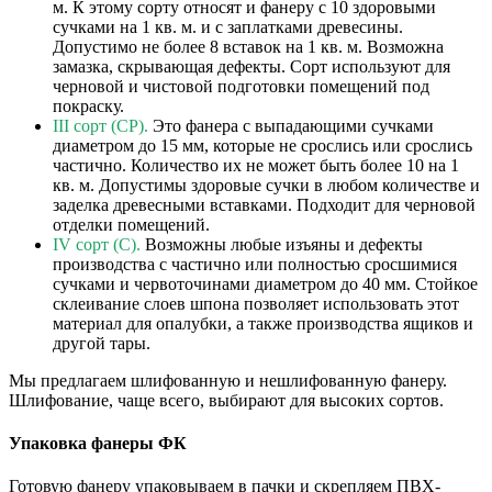
м. К этому сорту относят и фанеру с 10 здоровыми
сучками на 1 кв. м. и с заплатками древесины.
Допустимо не более 8 вставок на 1 кв. м. Возможна
замазка, скрывающая дефекты. Сорт используют для
черновой и чистовой подготовки помещений под
покраску.
III сорт (CP).
Это фанера с выпадающими сучками
диаметром до 15 мм, которые не срослись или срослись
частично. Количество их не может быть более 10 на 1
кв. м. Допустимы здоровые сучки в любом количестве и
заделка древесными вставками. Подходит для черновой
отделки помещений.
IV сорт (С).
Возможны любые изъяны и дефекты
производства с частично или полностью сросшимися
сучками и червоточинами диаметром до 40 мм. Стойкое
склеивание слоев шпона позволяет использовать этот
материал для опалубки, а также производства ящиков и
другой тары.
Мы предлагаем шлифованную и нешлифованную фанеру.
Шлифование, чаще всего, выбирают для высоких сортов.
Упаковка фанеры ФК
Готовую фанеру упаковываем в пачки и скрепляем ПВХ-